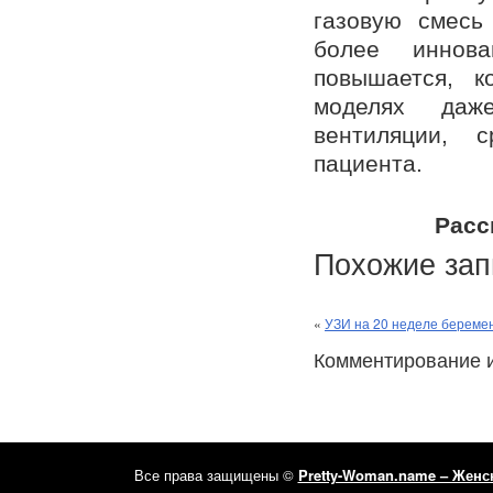
газовую смесь
более иннова
повышается, к
моделях даж
вентиляции, 
пациента.
Расс
Похожие зап
«
УЗИ на 20 неделе береме
Комментирование 
Все права защищены ©
Pretty-Woman.name – Женс