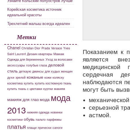
Узнайте Кольский полуостров лучше
Корейская косметика источник
идеальной красоты
Трехлетний малыш всегда идеален
Метки
Chanel
Christian Dior
Prada
Versace
Yves
Показанием к 
Saint Laurent
Дизаин квартиры
Мамам
является вне
Одежда для беременных
Уход за волосами
деловой
аксессуары
голубые глаза
медицинской п
стиль
деткаую
джинсы
для худых женщин
сердечная де
кожаные
духи
зрелой
кожи
коляску
наблюдаются п
косметика
купить
купить костюмную ткань
могут быть выз
купить ткань с цветами
куртки
макияж
мода
макияж для глаз
мода
механической
2013
серьезной тра
нижняя одежда
новинки
астмой.
обувь
косметики
пальто
парфюмы
платья
плащи
прически
сапоги