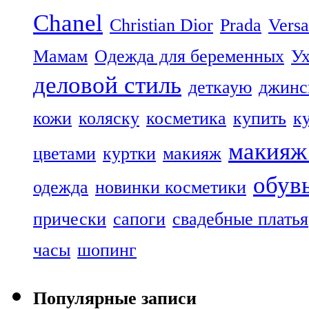
Chanel
Christian Dior
Prada
Vers
Мамам
Одежда для беременных
Ух
деловой стиль
деткаую
джин
кожи
коляску
косметика
купить
к
макияж 
цветами
куртки
макияж
обув
одежда
новинки косметики
прически
сапоги
свадебные платья
часы
шопинг
Популярные записи